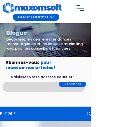
SUPPORT | PRÉSENTATION
Blogue
Découvrez les dernières tendances
technologiques et les astuces marketing
web pour
les conseillers financiers.
Abonnez-vous
pour
recevoir nos articles!
Saisissez votre adresse courriel
S'abonner
BLOGUE