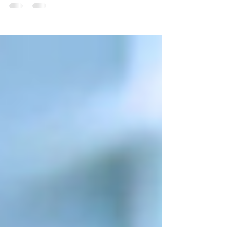
l’à-peu-près. Et puis il y a les services
financiers ! Dans votre réalité, chaque mot
compte. Chaque promesse doit pouvoir se
soutenir. Chaque démarche doit respirer la
rigueur, la clarté, la conformité. Pourtant, une
partie de cette crédibilité se joue loin des
salles de rencontre. Elle se joue dans un lieu
silencieux, exigeant, impitoyablement
honnête, soit, « l’écran d’un client qui vous
découvre pour la première fois. » Un sit