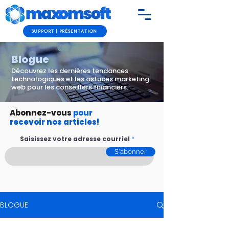
SUPPORT | PRÉSENTATION
Blogue
Découvrez les dernières tendances
technologiques et les astuces marketing
web pour
les conseillers financiers.
Abonnez-vous
pour
recevoir nos articles!
Saisissez votre adresse courriel
S'abonner
BLOGUE